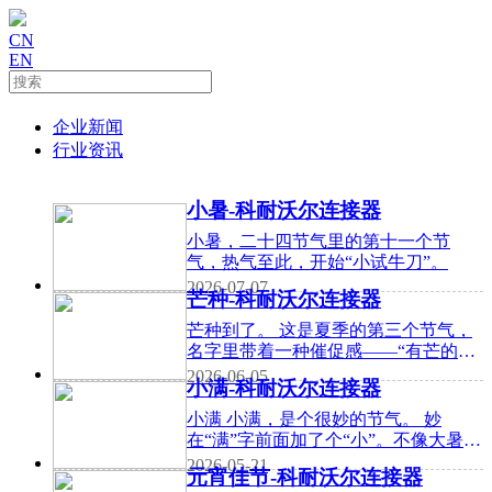
CN
EN
企业新闻
行业资讯
小暑-科耐沃尔连接器
小暑，二十四节气里的第十一个节
气，热气至此，开始“小试牛刀”。
2026-07-07
芒种-科耐沃尔连接器
芒种到了。 这是夏季的第三个节气，
名字里带着一种催促感——“有芒的麦
子快收，有芒的稻子可种”。一边是收
2026-06-05
小满-科耐沃尔连接器
获，一边是播种，农人们两头忙，分
身乏术。 清
小满 小满，是个很妙的节气。 妙
在“满”字前面加了个“小”。不像大暑大
寒那般极端，也不像惊蛰清明那样动
2026-05-21
元宵佳节-科耐沃尔连接器
感，小满含蓄、温和，带着一种恰到