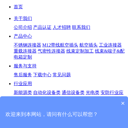
首页
关于我们
公司介绍
产品认证
人才招聘
联系我们
产品中心
不锈钢连接器
M12带线航空插头
航空插头
工业连接器
重载连接器
气密性连接器
线束定制加工
线束&端子&配
电箱定制
服务与支持
售后服务
下载中心
常见问题
行业应用
新能源类
自动化设备类
通信设备类
光电类
安防行业应
用
其它应用
×
新闻中心
欢迎来到本网站，请问有什么可以帮您？
行业资讯
公司新闻
联系我们