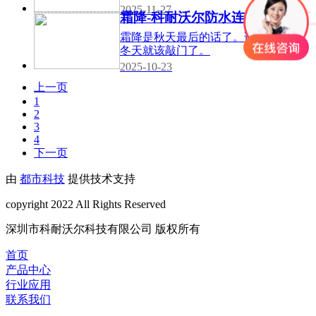
开始带着凛冽的味道。街角的咖啡店
2025-11-27
霜降-科耐沃尔防水连接器
挂起了冬青花环，暖黄的灯光下，人
们谈论着火鸡与南瓜派。 感恩节，这
霜降是秋天最后的话了。说完这句，
个
冬天就该敲门了。
2025-10-23
上一页
1
2
3
4
下一页
由
都市科技
提供技术支持
copyright 2022 All Rights Reserved
深圳市科耐沃尔科技有限公司 版权所有
首页
产品中心
行业应用
联系我们