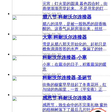
好处的分
元宵：灯火里的圆满 暮色四合时，街
巷便渐渐亮堂起来。 不是寻常的灯
火，是红的、黄的、紫的，圆的、方
2026-03-03
腊八节-科耐沃尔连接器
的、莲花状的——一盏一盏，在檐
下、在枝头、在孩童的手中
腊八的清早，是被一股熟悉的甜香唤
醒的。这香气从厨房漫出来，丝丝缕
缕，糯糯的，带着各色豆谷在文火慢
2026-01-26
大寒-科耐沃尔连接器
熬中释放出的暖意。 母亲照例在灶前
守着那口厚重的砂锅。锅里正“咕
雪是从腊八那天开始化的。起初只是
檐角滴滴答答的水声，像漏了的钟。
王伯缩在堂屋那把磨得发亮的竹椅
2026-01-20
科耐沃尔连接器-小寒
上，听着，觉得那声音比刀子还利，
一下下剐着他的骨头缝。屋子里有股
小寒：在最冷的日子，积蓄最深的暖
陈年的霉
意
2026-01-05
科耐沃尔连接器-圣诞节
街角的橱窗早早挂起了冬青花环，红
与绿的热闹里，一首《平安夜》正从
咖啡店的音箱里淌出来。又是一年圣
2025-12-25
感恩节-科耐沃尔连接器
诞。
感恩节，致生命中的不完美礼物 窗外
的梧桐树落下了最后几片叶子，风里