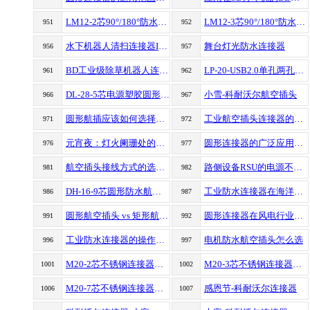
LM12-2芯90°/180°防水电缆组件航空插头连接器
LM12-3芯90°/180°防水电缆组件航空插头连接器
951
952
水下机器人清扫连接器IP68防护等级
舞台灯光防水连接器
956
957
BD工业级除草机器人连接器
LP-20-USB2.0单孔两孔四孔防水航空插头连接器
961
962
DL-28-5芯电源塑胶圆形防水航空插头连接器
小雪-科耐沃尔航空插头
966
967
圆形航插应该如何选择‌？（如何选择圆形连接器）
工业航空插头连接器的分类（工业连接器分类）
971
972
元宵夜：灯火阑珊处的团圆-科耐沃尔连接器
圆形连接器的广泛应用场景及其优势
976
977
航空插头接线方式的选择指南
路侧设备RSU的电源不稳定是否困扰您?凌科工业连接器带来全新解决方案
981
982
DH-16-9芯圆形防水航空插头连接器
工业防水连接器在海洋工程中的应用
986
987
圆形航空插头 vs 矩形航空插头：核心区别一览
圆形连接器在风电行业的关键应用与技术要求
991
992
工业防水连接器的操作指南
电机防水航空插头怎么选
996
997
M20-2芯不锈钢连接器母插头公插座
M20-3芯不锈钢连接器母插头公插座
1001
1002
M20-7芯不锈钢连接器母插头公插座
感恩节-科耐沃尔连接器
1006
1007