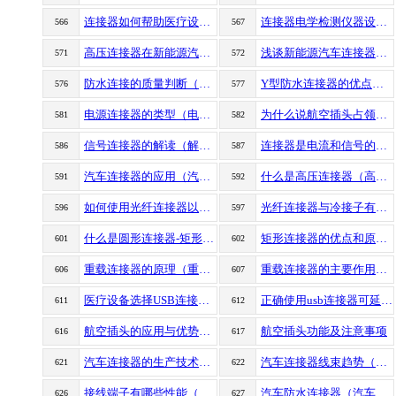
连接器如何帮助医疗设备（连接该如何帮助医疗设备）
连接器电学检测仪器设备（电学监测仪设备连接器）
566
567
高压连接器在新能源汽车的应用（新能源汽车在高压连接器的应用）
浅谈新能源汽车连接器市场
571
572
防水连接的质量判断（如何判断防水连接器的好坏）
Y型防水连接器的优点有哪些（Y型连接器产品介绍）
576
577
电源连接器的类型（电源连接器的介绍）
为什么说航空插头占领了市场？
581
582
信号连接器的解读（解读信号连接器）
连接器是电流和信号的关键元器件
586
587
汽车连接器的应用（汽车连接器的选择）
什么是高压连接器（高压连接器是什么适用场景）
591
592
如何使用光纤连接器以及光纤连接器的光损耗
光纤连接器与冷接子有什么区别（冷接子与光纤连接器的区别）
596
597
什么是圆形连接器-矩形连接器-条形连接器
矩形连接器的优点和原理（什么是矩形连接器）
601
602
重载连接器的原理（重载连接器工作原理）
重载连接器的主要作用有哪些（目前重载连接器的主要作用）
606
607
医疗设备选择USB连接器（医疗设备选择USB连接器应考虑的因素）
正确使用usb连接器可延长寿命（如何正确使用usb连接器增加寿命）
611
612
航空插头的应用与优势（航空插头的优势应用）
航空插头功能及注意事项
616
617
汽车连接器的生产技术现阶段如何（汽车连接的先生产技术）
汽车连接器线束趋势（浅谈连接器线束趋势）
621
622
接线端子有哪些性能（接线端子的基本性能有哪些）
汽车防水连接器（汽车防水连接器的划分）
626
627