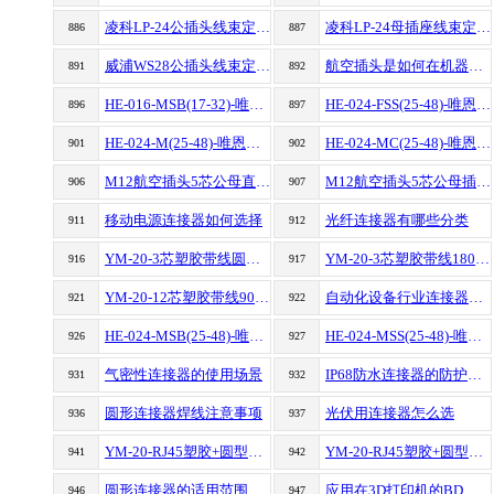
凌科LP-24公插头线束定制加工
凌科LP-24母插座线束定制加工
886
887
威浦WS28公插头线束定制加工
航空插头是如何在机器人应用以及应用广泛的几个因素
891
892
HE-016-MSB(17-32)-唯恩WAIN
HE-024-FSS(25-48)-唯恩WAIN
896
897
HE-024-M(25-48)-唯恩WAIN
HE-024-MC(25-48)-唯恩WAIN
901
902
M12航空插头5芯公母直插头带2米线
M12航空插头5芯公母插座带0.5米线
906
907
移动电源连接器如何选择
光纤连接器有哪些分类
911
912
YM-20-3芯塑胶带线圆形防水航空插头连接器
YM-20-3芯塑胶带线180度圆形防水航空插头连接器
916
917
YM-20-12芯塑胶带线90度圆形防水航空插头公头母座连接器
自动化设备行业连接器应该如何选择
921
922
HE-024-MSB(25-48)-唯恩WAIN
HE-024-MSS(25-48)-唯恩WAIN
926
927
气密性连接器的使用场景
IP68防水连接器的防护效果
931
932
圆形连接器焊线注意事项
光伏用连接器怎么选
936
937
YM-20-RJ45塑胶+圆型黑色款防水航空插头连接器
YM-20-RJ45塑胶+圆型黄色款防水航空插头连接器
941
942
圆形连接器的适用范围有哪些
应用在3D打印机的BD系列金属连接器
946
947