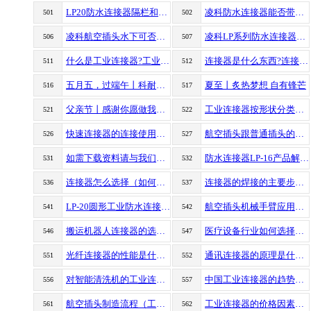
LP20防水连接器隔栏和非隔栏款的区别
凌科防水连接器能否带电操作？
501
502
凌科航空插头水下可否使用
凌科LP系列防水连接器拔插的防呆问题如何解决
506
507
什么是工业连接器?工业连接器的工作原理和功能
连接器是什么东西?连接器种类及应用
511
512
五月五，过端午丨科耐沃尔连接您的安康
夏至丨炙热梦想 自有锋芒
516
517
父亲节丨感谢你愿做我成长岁月里，最耀眼地星辰
工业连接器按形状分类有哪些？工业连接器按形状有什么区别
521
522
快速连接器的连接使用方法(建议收藏)
航空插头跟普通插头的区别（普通插头跟航空插头有什么区别）
526
527
如需下载资料请与我们联系
防水连接器LP-16产品解读（连接器参数，使用场景）
531
532
连接器怎么选择（如何选择连接器）
连接器的焊接的主要步骤有哪些(航空插头的焊接步骤)
536
537
LP-20圆形工业防水连接器产品解读(航空插头M20连接器使用参数)
航空插头机械手臂应用场景(凌科防水连接器应用)
541
542
搬运机器人连接器的选择（仓储机器人连接器的选择）
医疗设备行业如何选择连接器（什么样的连接器适合医疗行业）
546
547
光纤连接器的性能是什么（有哪些常见的光纤连接器）
通讯连接器的原理是什么（通讯连接器的特点）
551
552
对智能清洗机的工业连接器有哪些突出的优点和特点
中国工业连接器的趋势（连接器的趋势）
556
557
航空插头制造流程（工业插头制造流程）
工业连接器的价格因素（影响工业连接器的价格因素）
561
562