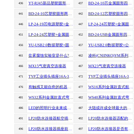
YT-RJ45新品塑胶圆形螺纹防水航空插头连接器
BD-24-10芯金属圆形四孔防水航空插头连接器
436
437
BD-24-10芯塑胶圆形两孔防水航空插头连接器
BD-24-12芯塑胶圆形四孔防水航空插头连接器
441
442
LP-24-19芯电源塑胶+金属圆型单孔防水航空插头连接器
LP-24-24芯塑胶+金属圆型单孔防水航空插头信号连接器
446
447
LP-24-24芯塑胶+金属圆型对接防水航空插头信号连接器
BD-24-USB金属圆形四孔防水航空插头数据连接器
451
452
YU-USB2.0数据塑胶+圆型一头包胶防水航空插头连接器
YU-USB2.0数据塑胶+公头+母座防水航空插头连接器
456
457
盐雾腐蚀实验室是什么?凌科YM系列工业防水连接器告诉你答案（建议收藏）
凌科(CNlINKO)YM系列工业防水连接器 耐高温低温的连接
461
462
MX15气密真空连接器
MX23气密真空连接器
466
467
TYP工业插头插座16A-32A红色款5芯防水等级IP44
TYP工业插头插座16A-32A红色款4芯防水等级IP44
471
472
有触感又能自愈的机器人就要变为现实？
WS16系列金属款直式航空插头插座
476
477
WS32系列金属款直式弯式航空插头插座
WS40系列金属款直式弯式航空插头插座
481
482
LED的照明行业未来或有三大趋势
大陆或许成全球最大的电子垃圾倾倒场
486
487
LP20防水连接器航空插头外壳有没有其他颜色？
LP20防水连接器适配的电缆、线规
491
492
LP20防水连接器插座前后的尺寸
LP20防水连接器是否有配防水盖？防水盖盖上后的防护等级？
496
497