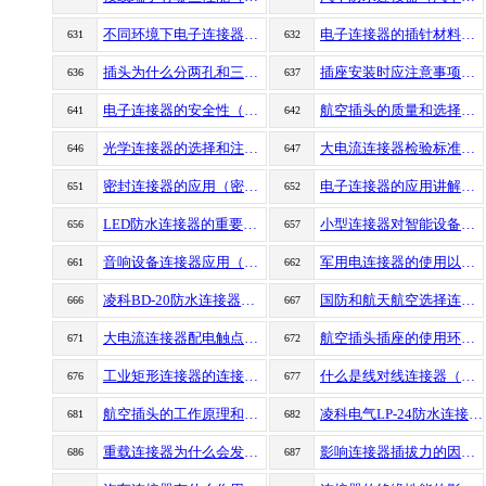
不同环境下电子连接器的使用（恶劣环境下连接器使用技巧）
电子连接器的插针材料（航空插头的插针材料）
631
632
插头为什么分两孔和三孔的（两孔和三孔的插头有什么区别）
插座安装时应注意事项（安装插座注意问题）
636
637
电子连接器的安全性（航空插头连接器的安全性）
航空插头的质量和选择（航空插头的质量指标）
641
642
光学连接器的选择和注意事项（连接器的选择和注意）
大电流连接器检验标准（大电流连接器如何检验）
646
647
密封连接器的应用（密封气密性连接器密封件类型）
电子连接器的应用讲解（电子连接器的作用应用）
651
652
LED防水连接器的重要性（led防水连接对城市照明的影响）
小型连接器对智能设备的体验（连接器对智能设备的体验）
656
657
音响设备连接器应用（凌科连接器航空插头应用）
军用电连接器的使用以及接头的连接范围有哪些
661
662
凌科BD-20防水连接器焊接教程
国防和航天航空选择连接器（国防行业和航天航空连接器解决方案）
666
667
大电流连接器配电触点有什么优缺点
航空插头插座的使用环境（航空插头使用环境的特性）
671
672
工业矩形连接器的连接方式（工业矩形连接器连接详细说明）
什么是线对线连接器（详谈线对线连接器）
676
677
航空插头的工作原理和优势有哪些
凌科电气LP-24防水连接器产品参数解读
681
682
重载连接器为什么会发生腐蚀（重载连接器如何避免被腐蚀）
影响连接器插拔力的因素有哪些（连接器插拔力大小的影响因素）
686
687