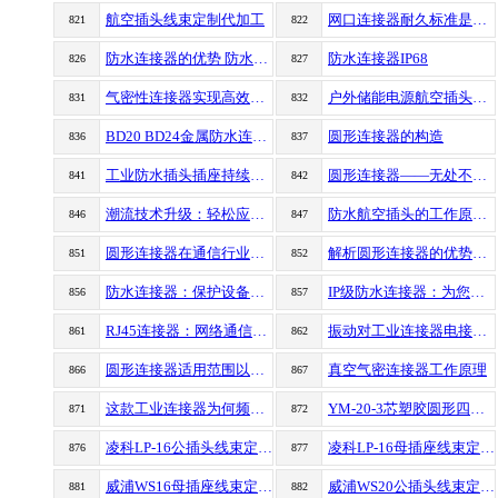
航空插头线束定制代加工
网口连接器耐久标准是多少
821
822
防水连接器的优势 防水连接器维护
防水连接器IP68
826
827
气密性连接器实现高效密封的关键因素
户外储能电源航空插头应用
831
832
BD20 BD24金属防水连接器
圆形连接器的构造
836
837
工业防水插头插座持续保护电气设备的关键
圆形连接器——无处不在的连接奇迹
841
842
潮流技术升级：轻松应对户外环境的RJ45防水连接器
防水航空插头的工作原理及应用
846
847
圆形连接器在通信行业中的重要性与应用案例解析
解析圆形连接器的优势和在工业领域的应用
851
852
防水连接器：保护设备的可靠连接和功能完整性
IP级防水连接器：为您提供可靠的防水连接保护
856
857
RJ45连接器：网络通信中的关键组件
振动对工业连接器电接触性能有何影响？
861
862
圆形连接器适用范围以及作用
真空气密连接器工作原理
866
867
这款工业连接器为何频频亮相微波固态源上?答案就在这篇文章
YM-20-3芯塑胶圆形四孔防水航空插头连接器二代
871
872
凌科LP-16公插头线束定制加工
凌科LP-16母插座线束定制加工
876
877
威浦WS16母插座线束定制加工
威浦WS20公插头线束定制加工
881
882