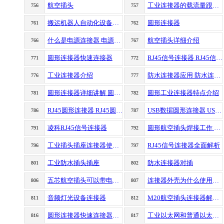
航空插头
工业连接器的载流量跟哪些因素有关？
756
757
搬运机器人自动化设备连接器
圆形连接器
761
762
什么是电源连接器 电源连接器是什么
航空插头详细介绍
766
767
圆形连接器快速连接器
RJ45信号连接器 RJ45信号连接器应用
771
772
工业连接器介绍
防水连接器应用 防水连接器讲解
776
777
圆形连接器详细讲解 圆形连接器定义应用
圆形工业连接器特点介绍
781
782
RJ45圆形连接器 RJ45圆形连接器应用场景
USB数据圆形连接器 USB数据连接器讲解
786
787
凌科RJ45信号连接器
圆形航空插头焊接工作 圆形航空插头焊接注意事项
791
792
工业插头插座连接器使用优势
RJ45信号连接器全面解析
796
797
工业防水插头插座
防水连接器对插
801
802
五芯航空插头可以带电插拔吗
连接器外壳为什么使用金属材料？
806
807
音频灯光设备连接器
M20航空插头连接器解析 M20航空插头连接器用途
811
812
圆形连接器快速连接器（快插圆形连接器）
工业以太网和普通以太网的区别
816
817