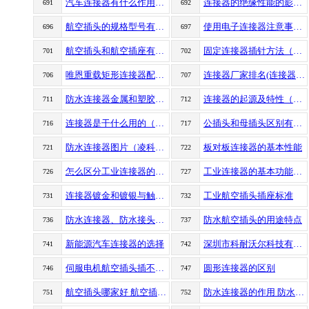
汽车连接器有什么作用（汽车连接器的作用）
连接器的绝缘性能的影响因素（连接器绝缘性能的影响因素有哪些）
691
692
航空插头的规格型号有哪些（航空插头规格型号分类）
使用电子连接器注意事项（如何正确使用电子连接器）
696
697
航空插头和航空插座有什么区别？
固定连接器插针方法（连接器插针的固定方法）
701
702
唯恩重载矩形连接器配件搭配介绍
连接器厂家排名(连接器厂家哪个好)
706
707
防水连接器金属和塑胶连接器之前有什么区别
连接器的起源及特性（连接器是从哪来的有什么特点）
711
712
连接器是干什么用的（连接器有什么作用）
公插头和母插头区别有哪些（公插头和母插头有哪些区别）
716
717
防水连接器图片（凌科连接器）
板对板连接器的基本性能
721
722
怎么区分工业连接器的公头和母头（如何区分公插头母插座）
工业连接器的基本功能讲解
726
727
连接器镀金和镀银与触点有什么区别
工业航空插头插座标准
731
732
防水连接器、防水接头、防水插头有什么区别
防水航空插头的用途特点
736
737
新能源汽车连接器的选择
深圳市科耐沃尔科技有限公司简介
741
742
伺服电机航空插头插不进（为什么航空插头插不进去伺服电机）
圆形连接器的区别
746
747
航空插头哪家好 航空插头选哪家
防水连接器的作用 防水连接器有哪些作用
751
752